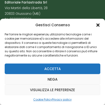
Editoriale Farlastrada Srl
Via Martiri della Libertà, 28
20833 Giussano (MB)
P.I. 06982770965
Gestisci Consenso
Privacy Policy
Per fornire le migliori esperienze, utilizziamo tecnologie come i
Cookie Policy
cookie per memorizzare e/o accedere alle informazioni del
Risorse Aggiuntive
dispositivo. Il consenso a queste tecnologie ci permetterà di
elaborare dati come il comportamento di navigazione o ID unici
su questo sito. Non acconsentire o ritirare il consenso può influire
negativamente su alcune caratteristiche e funzioni.
ACCETTA
NEGA
VISUALIZZA LE PREFERENZE
Cookie Policy
Privacy policy