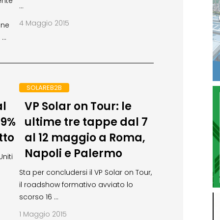
ente
…
4 Maggio 2015
ane
 …
SOLAREB2B
al
VP Solar on Tour: le
49%
ultime tre tappe dal 7
tto
al 12 maggio a Roma,
Napoli e Palermo
Uniti
Sta per concludersi il VP Solar on Tour,
il roadshow formativo avviato lo
scorso 16 …
1 Maggio 2015