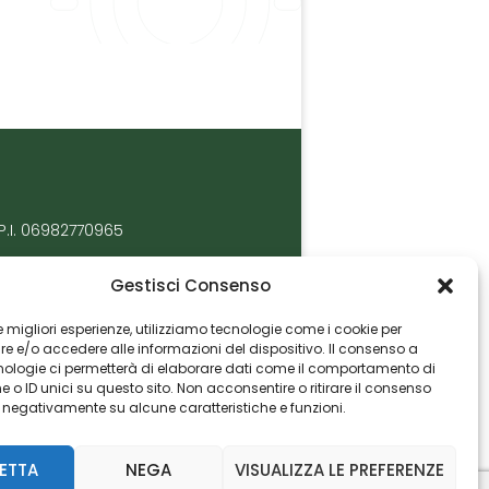
P.I. 06982770965
Gestisci Consenso
 le migliori esperienze, utilizziamo tecnologie come i cookie per
 e/o accedere alle informazioni del dispositivo. Il consenso a
nologie ci permetterà di elaborare dati come il comportamento di
 o ID unici su questo sito. Non acconsentire o ritirare il consenso
e negativamente su alcune caratteristiche e funzioni.
ETTA
NEGA
VISUALIZZA LE PREFERENZE