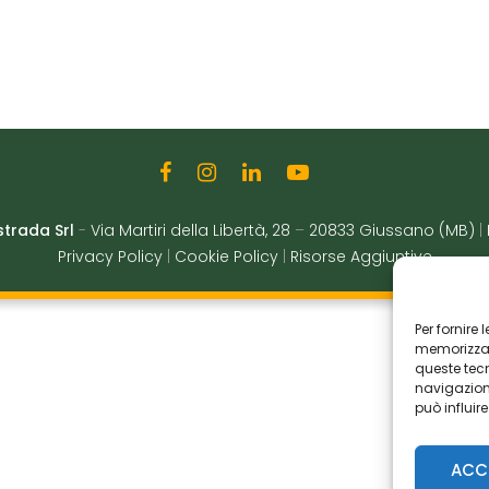
strada Srl
-
Via Martiri della Libertà, 28
–
20833 Giussano (MB)
|
Privacy Policy
|
Cookie Policy
|
Risorse Aggiuntive
Per fornire
memorizzare
queste tec
navigazione
può influir
ACC