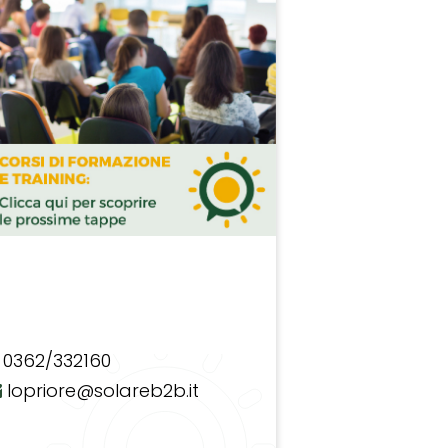
0362/332160
lopriore@solareb2b.it