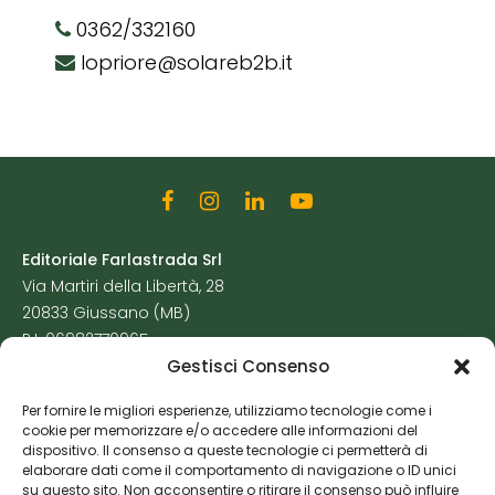
0362/332160
lopriore@solareb2b.it
Editoriale Farlastrada Srl
Via Martiri della Libertà, 28
20833 Giussano (MB)
P.I. 06982770965
Gestisci Consenso
Privacy Policy
Per fornire le migliori esperienze, utilizziamo tecnologie come i
Cookie Policy
cookie per memorizzare e/o accedere alle informazioni del
Risorse Aggiuntive
dispositivo. Il consenso a queste tecnologie ci permetterà di
elaborare dati come il comportamento di navigazione o ID unici
su questo sito. Non acconsentire o ritirare il consenso può influire