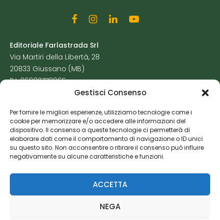
Editoriale Farlastrada Srl
Via Martiri della Libertà, 28
20833 Giussano (MB)
P.I. 06982770965
Gestisci Consenso
Privacy Policy
Per fornire le migliori esperienze, utilizziamo tecnologie come i
Cookie Policy
cookie per memorizzare e/o accedere alle informazioni del
Risorse Aggiuntive
dispositivo. Il consenso a queste tecnologie ci permetterà di
elaborare dati come il comportamento di navigazione o ID unici
su questo sito. Non acconsentire o ritirare il consenso può influire
negativamente su alcune caratteristiche e funzioni.
ACCETTA
NEGA