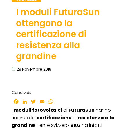
I moduli FuturaSun
ottengono la
certificazione di
resistenza alla
grandine
29 Novembre 2018
Condividi:
Facebook
LinkedIn
Twitter
Email
WhatsApp
I
moduli fotovoltaici
di
FuturaSun
hanno
ricevuto la
certificazione
di
resistenza alla
grandine
. L’ente svizzero
VKG
ha infatti