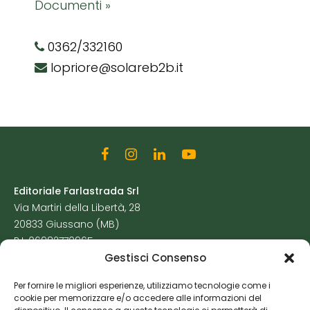
Documenti »
0362/332160
lopriore@solareb2b.it
Editoriale Farlastrada Srl
Via Martiri della Libertà, 28
20833 Giussano (MB)
P.I. 06982770965
Gestisci Consenso
Privacy Policy
Per fornire le migliori esperienze, utilizziamo tecnologie come i
Cookie Policy
cookie per memorizzare e/o accedere alle informazioni del
Risorse Aggiuntive