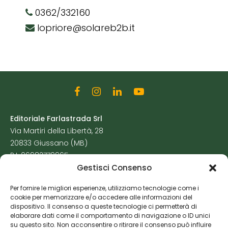
0362/332160
lopriore@solareb2b.it
Editoriale Farlastrada Srl
Via Martiri della Libertà, 28
20833 Giussano (MB)
P.I. 06982770965
Gestisci Consenso
Privacy Policy
Per fornire le migliori esperienze, utilizziamo tecnologie come i
Cookie Policy
cookie per memorizzare e/o accedere alle informazioni del
Risorse Aggiuntive
dispositivo. Il consenso a queste tecnologie ci permetterà di
elaborare dati come il comportamento di navigazione o ID unici
su questo sito. Non acconsentire o ritirare il consenso può influire