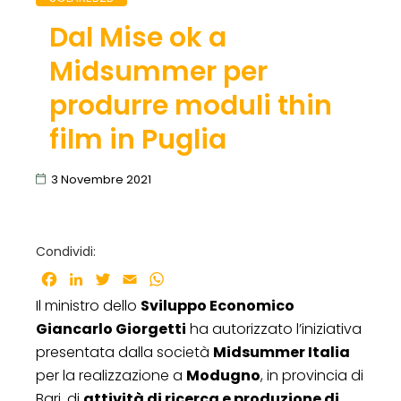
Dal Mise ok a
Midsummer per
produrre moduli thin
film in Puglia
3 Novembre 2021
Condividi:
Facebook
LinkedIn
Twitter
Email
WhatsApp
Il ministro dello
Sviluppo Economico
Giancarlo Giorgetti
ha autorizzato l’iniziativa
presentata dalla società
Midsummer Italia
per la realizzazione a
Modugno
, in provincia di
Bari, di
attività di ricerca e produzione di