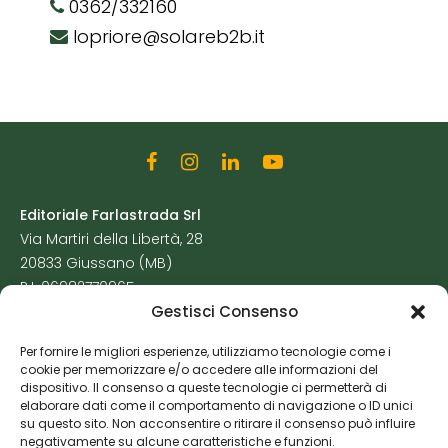
0362/332160
lopriore@solareb2b.it
Editoriale Farlastrada Srl
Via Martiri della Libertà, 28
20833 Giussano (MB)
P.I. 06982770965
Gestisci Consenso
Privacy Policy
Per fornire le migliori esperienze, utilizziamo tecnologie come i
Cookie Policy
cookie per memorizzare e/o accedere alle informazioni del
Risorse Aggiuntive
dispositivo. Il consenso a queste tecnologie ci permetterà di
elaborare dati come il comportamento di navigazione o ID unici
su questo sito. Non acconsentire o ritirare il consenso può influire
negativamente su alcune caratteristiche e funzioni.