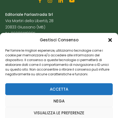
Editoriale Farlastrada Srl
Via Martiri della Libertà, 28
20833 Giussano (MB)
P.I. 06982770965
Gestisci Consenso
Privacy Policy
Per fornire le migliori esperienze, utilizziamo tecnologie come i
Cookie Policy
cookie per memorizzare e/o accedere alle informazioni del
Risorse Aggiuntive
dispositivo. Il consenso a queste tecnologie ci permetterà di
elaborare dati come il comportamento di navigazione o ID unici
su questo sito. Non acconsentire o ritirare il consenso può influire
negativamente su alcune caratteristiche e funzioni.
ACCETTA
NEGA
VISUALIZZA LE PREFERENZE