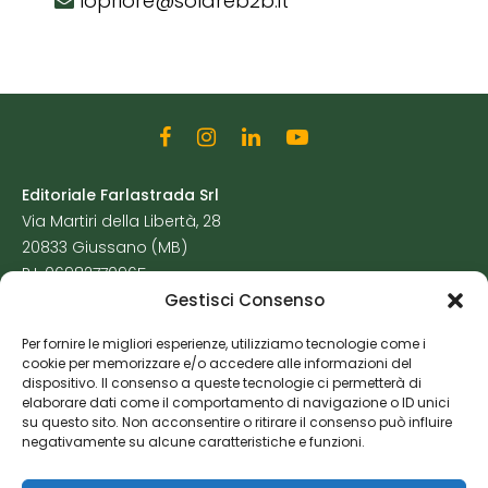
lopriore@solareb2b.it
Editoriale Farlastrada Srl
Via Martiri della Libertà, 28
20833 Giussano (MB)
P.I. 06982770965
Gestisci Consenso
Privacy Policy
Per fornire le migliori esperienze, utilizziamo tecnologie come i
Cookie Policy
cookie per memorizzare e/o accedere alle informazioni del
Risorse Aggiuntive
dispositivo. Il consenso a queste tecnologie ci permetterà di
elaborare dati come il comportamento di navigazione o ID unici
su questo sito. Non acconsentire o ritirare il consenso può influire
negativamente su alcune caratteristiche e funzioni.