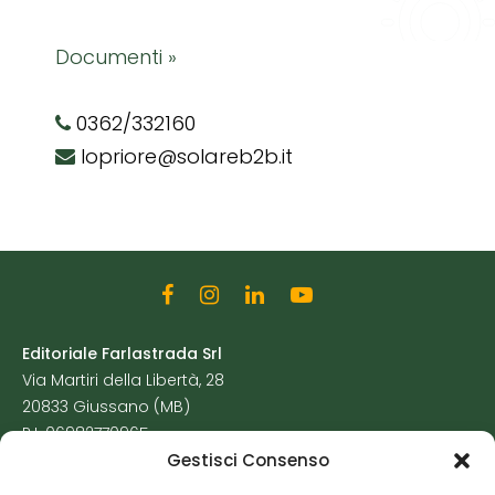
Documenti »
0362/332160
lopriore@solareb2b.it
Editoriale Farlastrada Srl
Via Martiri della Libertà, 28
20833 Giussano (MB)
P.I. 06982770965
Gestisci Consenso
Privacy Policy