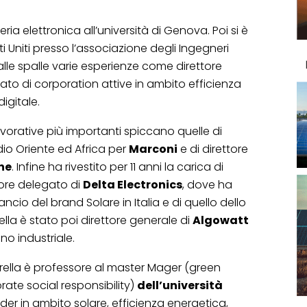
eria elettronica all’università di Genova. Poi si è
ti Uniti presso l’associazione degli Ingegneri
 alle spalle varie esperienze come direttore
to di corporation attive in ambito efficienza
igitale.
lavorative più importanti spiccano quelle di
dio Oriente ed Africa per
Marconi
e di direttore
ne
. Infine ha rivestito per 11 anni la carica di
tore delegato di
Delta Electronics
, dove ha
ancio del brand Solare in Italia e di quello dello
ella è stato poi direttore generale di
Algowatt
no industriale.
farella è professore al master Mager (green
te social responsibility)
dell’università
eader in ambito solare, efficienza energetica,