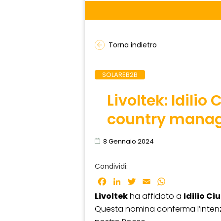
Torna indietro
SOLAREB2B
Livoltek: Idilio 
country manager
8 Gennaio 2024
Condividi:
Facebook
LinkedIn
Twitter
Email
WhatsApp
Livoltek
ha affidato a
Idilio Ci
Questa nomina conferma l’intenzi