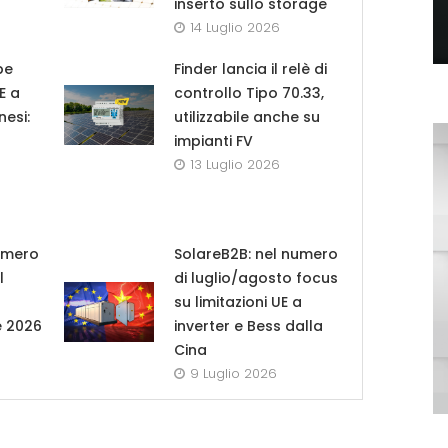
inserto sullo storage
14 Luglio 2026
pe
Finder lancia il relè di
UE a
controllo Tipo 70.33,
nesi:
utilizzabile anche su
impianti FV
13 Luglio 2026
umero
SolareB2B: nel numero
l
di luglio/agosto focus
su limitazioni UE a
e 2026
inverter e Bess dalla
Cina
9 Luglio 2026