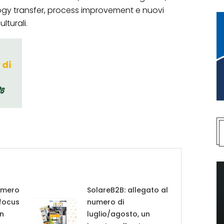
ogy transfer, process improvement e nuovi
lturali.
umero
SolareB2B: allegato al
 focus
numero di
in
luglio/agosto, un