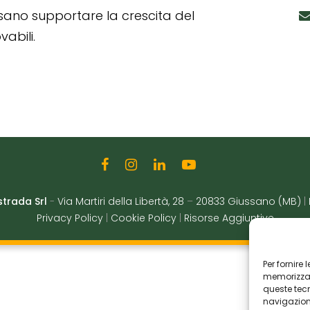
ssano supportare la crescita del
abili.
strada Srl
-
Via Martiri della Libertà, 28
–
20833 Giussano (MB)
|
Privacy Policy
|
Cookie Policy
|
Risorse Aggiuntive
Per fornire
memorizzare
queste tec
navigazione