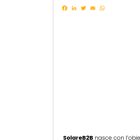
Facebook
LinkedIn
Twitter
Email
WhatsApp
SolareB2B
nasce con l’obiet