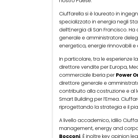
nostro Paese.
Ciuffarella si è laureato in ingegn
specializzato in energia negli Sta
dell’Energia di San Francisco. Ha
generale e amministratore delega
energetica, energie rinnovabili e d
In particolare, tra le esperienze 
direttore vendite per Europa, Me
commerciale Iberia per
Power O
direttore generale e amministra
contribuito alla costruzione e al l
Smart Building per l’Emea. Ciuffar
riprogettando la strategia e il pia
A livello accademico, Idilio Ciuf
management, energy and corpora
Bocconi
. È inoltre key opinion l