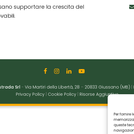
ssano supportare la crescita del
abili.
strada Srl
-
Via Martiri della Libertà, 28
–
20833 Giussano (MB)
|
Privacy Policy
|
Cookie Policy
|
Risorse Aggiuntive
Per fornire
memorizzare
queste tec
navigazione