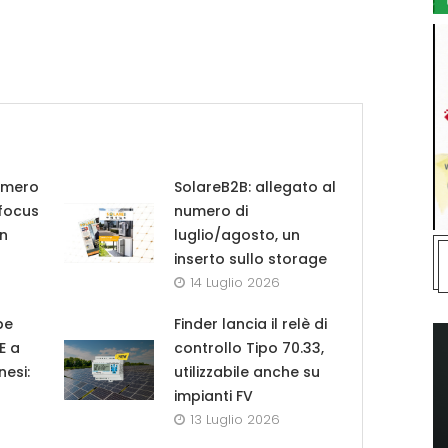
umero
SolareB2B: allegato al
 focus
numero di
in
luglio/agosto, un
inserto sullo storage
14 Luglio 2026
pe
Finder lancia il relè di
UE a
controllo Tipo 70.33,
nesi:
utilizzabile anche su
impianti FV
13 Luglio 2026