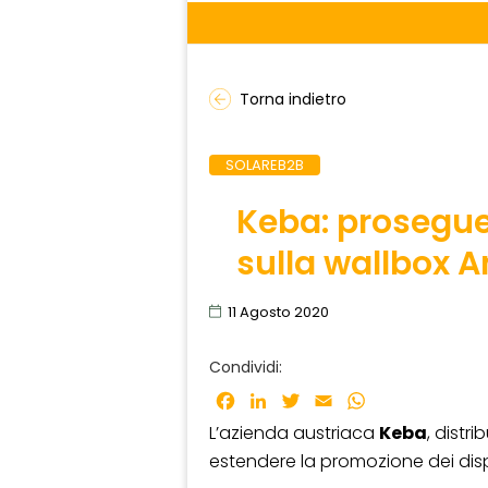
Torna indietro
SOLAREB2B
Keba: prosegue
sulla wallbox A
11 Agosto 2020
Condividi:
Facebook
LinkedIn
Twitter
Email
WhatsApp
L’azienda austriaca
Keba
, distri
estendere la promozione dei disposi