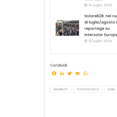
14 Luglio 2026
SolareB2B: nel n
di luglio/agosto i
reportage su
Intersolar Europ
10 Luglio 2026
Condividi:
Facebook
LinkedIn
Twitter
Email
WhatsApp
EMOBILITY
FOTOVOLTAICO
KEBA