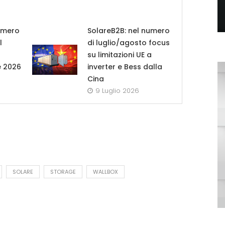
umero
SolareB2B: nel numero
l
di luglio/agosto focus
su limitazioni UE a
e 2026
inverter e Bess dalla
Cina
9 Luglio 2026
SOLARE
STORAGE
WALLBOX