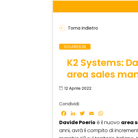
Torna indietro
SOLAREB2B
K2 Systems: Dav
area sales ma
12 Aprile 2022
Condividi:
Facebook
LinkedIn
Twitter
Email
WhatsApp
Davide Poerio
è il nuovo
area 
anni, avrà il compito di incremen