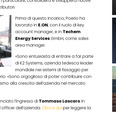
. In particolare, consoliderà e svilupperà nuove
ributori.
Prima di questo incarico, Poerio ha
lavorato in
E.ON
, con il ruolo di key
account manager, e in
Techem
Energy Services
GmbH, come sales
area manager.
«Sono entusiasta di entrare a far parte
di K2 Systems, azienda tedesca leader
mondiale nei sistemi di fissaggio per
erio. «Sono orgoglioso di poter contribuire con
asmo alla crescita dell’azienda nel mercato
nciato l’ingresso di
Tommaso Lascaro
in
 officer dell’azienda.
Clicca qui
per leggere la