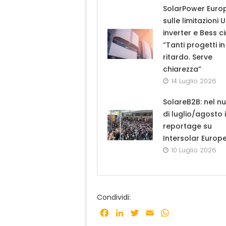
SolarPower Euro
sulle limitazioni 
inverter e Bess ci
“Tanti progetti in
ritardo. Serve
chiarezza”
14 Luglio 2026
SolareB2B: nel n
di luglio/agosto i
reportage su
Intersolar Europ
10 Luglio 2026
Condividi:
Facebook
LinkedIn
Twitter
Email
WhatsApp