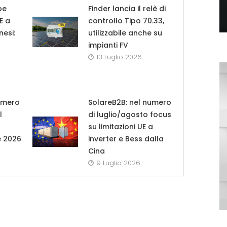
pe
Finder lancia il relè di
UE a
controllo Tipo 70.33,
nesi:
utilizzabile anche su
impianti FV
13 Luglio 2026
umero
SolareB2B: nel numero
l
di luglio/agosto focus
su limitazioni UE a
e 2026
inverter e Bess dalla
Cina
9 Luglio 2026