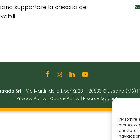
ssano supportare la crescita del
abili.
strada Srl
-
Via Martiri della Libertà, 28
–
20833 Giussano (MB)
|
Privacy Policy
|
Cookie Policy
|
Risorse Aggiuntive
Per fornire
memorizzare
queste tec
navigazione