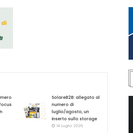
umero
SolareB2B: allegato al
 focus
numero di
in
luglio/agosto, un
inserto sullo storage
14 Luglio 2026