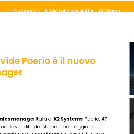
Categorie
Iscriviti alla newsletter
Chi Siamo
ide Poerio è il nuovo
nager
sales manage
r Italia di
K2 Systems
. Poerio, 47
tare le vendite di sistemi di montaggio a