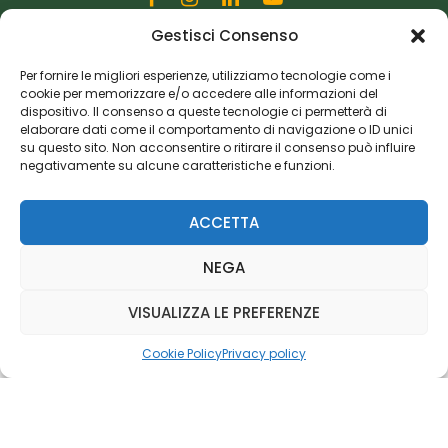
Gestisci Consenso
Editoriale Farlastrada Srl
Via Martiri della Libertà, 28
Per fornire le migliori esperienze, utilizziamo tecnologie come i
cookie per memorizzare e/o accedere alle informazioni del
20833 Giussano (MB)
dispositivo. Il consenso a queste tecnologie ci permetterà di
P.I. 06982770965
elaborare dati come il comportamento di navigazione o ID unici
su questo sito. Non acconsentire o ritirare il consenso può influire
negativamente su alcune caratteristiche e funzioni.
Privacy Policy
Cookie Policy
Risorse Aggiuntive
ACCETTA
NEGA
VISUALIZZA LE PREFERENZE
Cookie Policy
Privacy policy