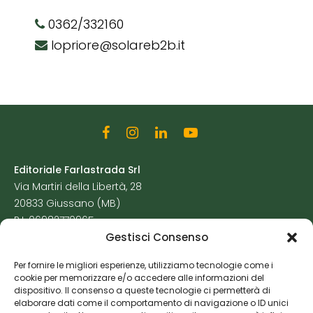
0362/332160
lopriore@solareb2b.it
Editoriale Farlastrada Srl
Via Martiri della Libertà, 28
20833 Giussano (MB)
P.I. 06982770965
Gestisci Consenso
Privacy Policy
Per fornire le migliori esperienze, utilizziamo tecnologie come i
Cookie Policy
cookie per memorizzare e/o accedere alle informazioni del
Risorse Aggiuntive
dispositivo. Il consenso a queste tecnologie ci permetterà di
elaborare dati come il comportamento di navigazione o ID unici