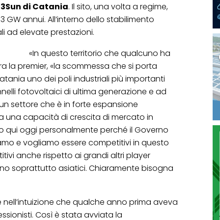
3Sun di Catania
. Il sito, una volta a regime,
 GW annui. All’interno dello stabilimento
i ad elevate prestazioni.
«In questo territorio che qualcuno ha
iara la premier, «la scommessa che si porta
atania uno dei poli industriali più importanti
elli fotovoltaici di ultima generazione e ad
i un settore che è in forte espansione
ta una capacità di crescita di mercato in
sono qui oggi personalmente perché il Governo
amo e vogliamo essere competitivi in questo
ivi anche rispetto ai grandi altri player
sono soprattutto asiatici. Chiaramente bisogna
re nell’intuizione che qualche anno prima aveva
sionisti. Così è stata avviata la