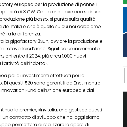
ctory europea per la produzione di pannelli
capacità di 3 GW. Credo che dove non si riesce
 produzione più basso, si punta sulla qualità
a dell’Italia e che è quello su cui noi dobbiamo
 fa la differenza.
va la gigafactory 3Sun, avviare la produzione e
lli fotovoltaici l’anno. Significa un incremento
ioni entro il 2024, più circa 1.000 nuovi
’attività dell’indotto».
nea poi gli investimenti effettuati per la
ro. Di questi, 520 sono garantiti da Enel, mentre
all’Innovation Fund dell’Unione europea e dal
ntinua la premier, «Invitalia, che gestisce questi
el un contratto di sviluppo che noi oggi siamo
iluppo permetterà di realizzare le opere di