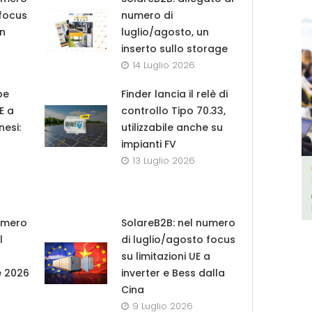
 focus
numero di
in
luglio/agosto, un
inserto sullo storage
14 Luglio 2026
pe
Finder lancia il relè di
UE a
controllo Tipo 70.33,
nesi:
utilizzabile anche su
impianti FV
13 Luglio 2026
umero
SolareB2B: nel numero
l
di luglio/agosto focus
su limitazioni UE a
e 2026
inverter e Bess dalla
Cina
9 Luglio 2026