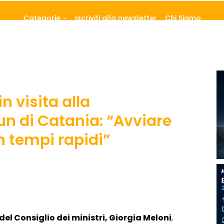
Categorie
Iscriviti alla newsletter
Chi Siamo
n visita alla
un di Catania: “Avviare
n tempi rapidi”
del Consiglio dei ministri, Giorgia Meloni
,