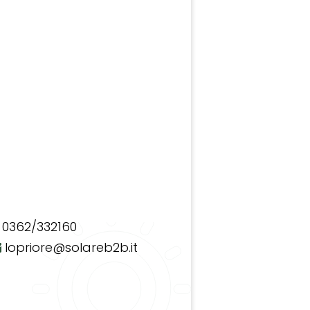
0362/332160
lopriore@solareb2b.it