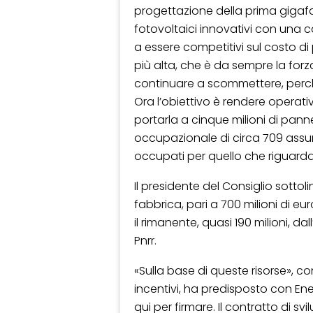
progettazione della prima gigafa
fotovoltaici innovativi con una 
a essere competitivi sul costo di
più alta, che è da sempre la forz
continuare a scommettere, perché
Ora l’obiettivo è rendere operati
portarla a cinque milioni di panne
occupazionale di circa 709 assunz
occupati per quello che riguarda l
Il presidente del Consiglio sottoli
fabbrica, pari a 700 milioni di eu
il rimanente, quasi 190 milioni, d
Pnrr.
«Sulla base di queste risorse», co
incentivi, ha predisposto con En
qui per firmare. Il contratto di sv