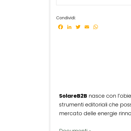
Condividi:
Facebook
LinkedIn
Twitter
Email
WhatsApp
SolareB2B
nasce con l’obiet
strumenti editoriali che po
mercato delle energie rinnov
Documenti »