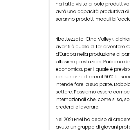
ha fatto visita al polo produttivo
avrà una capacità produttiva di 3
saranno prodotti moduli bifaccial
ribattezzato l’Etna Valley», dich
avanti è quella di far diventare C
d’Europa nella produzione di pann
altissime prestazioni. Parliamo d
economica, per il quale è previs
cinque anni di circa il 50%. Io 
intende fare la sua parte. Dobbi
settore. Possiamo essere competit
internazionali che, come si sa, 
crederci e lavorare.
Nel 2021 Enel ha deciso di crede
avuto un gruppo di giovani profes