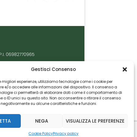
P.I. 06982770965
Gestisci Consenso
 le migliori esperienze, utilizziamo tecnologie come i cookie per
 e/o accedere alle informazioni del dispositivo. Il consenso a
nologie ci permetterà di elaborare dati come il comportamento di
 o ID unici su questo sito. Non acconsentire o ritirare il consenso
e negativamente su alcune caratteristiche e funzioni.
ETTA
NEGA
VISUALIZZA LE PREFERENZE
Cookie Policy
Privacy policy