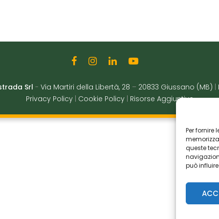
strada Srl
-
Via Martiri della Libertà, 28
–
20833 Giussano (MB)
|
Privacy Policy
|
Cookie Policy
|
Risorse Aggiuntive
Per fornire
memorizzare
queste tec
navigazione
può influir
ACC