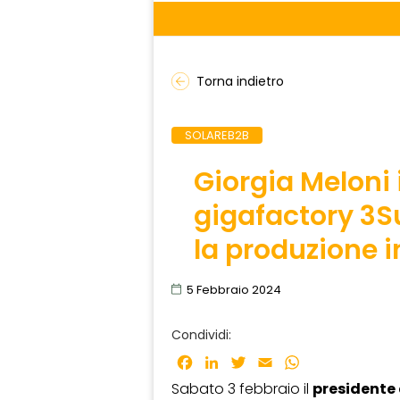
Torna indietro
SOLAREB2B
Giorgia Meloni i
gigafactory 3S
la produzione i
5 Febbraio 2024
Condividi:
Facebook
LinkedIn
Twitter
Email
WhatsApp
Sabato 3 febbraio il
presidente 