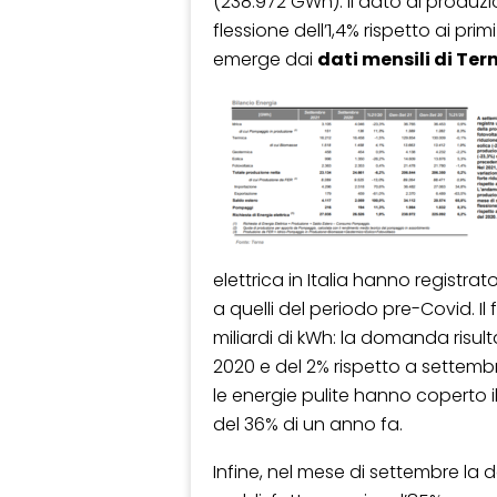
(238.972 GWh). Il dato di produ
flessione dell’1,4% rispetto ai pr
emerge dai
dati mensili di Ter
elettrica in Italia hanno registra
a quelli del periodo pre-Covid. Il
miliardi di kWh: la domanda risult
2020 e del 2% rispetto a settembr
le energie pulite hanno coperto il 
del 36% di un anno fa.
Infine, nel mese di settembre la 