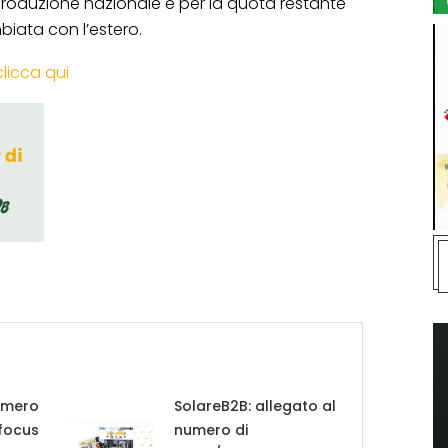
produzione nazionale e per la quota restante
biata con l’estero.
clicca qui
umero
SolareB2B: allegato al
 focus
numero di