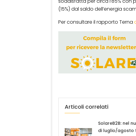
soddisfatta per circa l’85% con 
(15%) dal saldo dell’energia scam
Per consultare il rapporto Terna
Articoli correlati
SolareB2B: nel n
di luglio/agosto