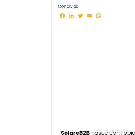
Condividi:
Facebook
LinkedIn
Twitter
Email
WhatsApp
SolareB2B
nasce con l’obiet