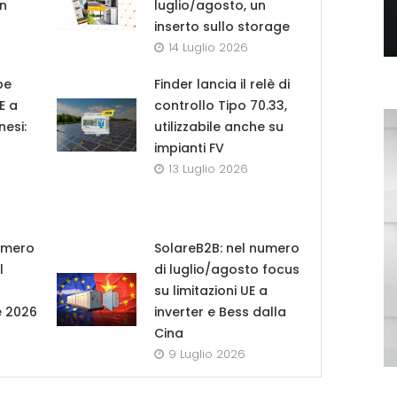
in
luglio/agosto, un
inserto sullo storage
14 Luglio 2026
pe
Finder lancia il relè di
UE a
controllo Tipo 70.33,
nesi:
utilizzabile anche su
impianti FV
13 Luglio 2026
umero
SolareB2B: nel numero
l
di luglio/agosto focus
su limitazioni UE a
e 2026
inverter e Bess dalla
Cina
9 Luglio 2026