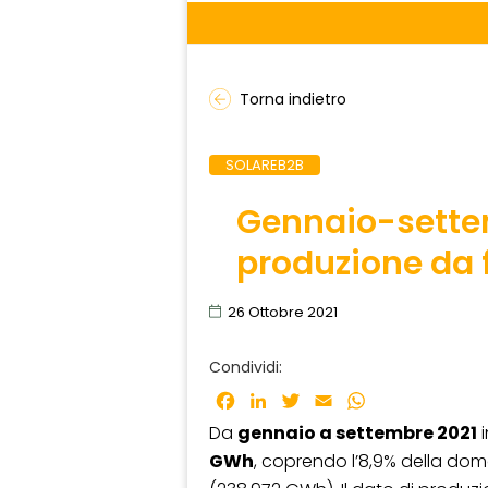
Torna indietro
SOLAREB2B
Gennaio-settemb
produzione da f
26 Ottobre 2021
Condividi:
Facebook
LinkedIn
Twitter
Email
WhatsApp
Da
gennaio a settembre 2021
i
GWh
, coprendo l’8,9% della do