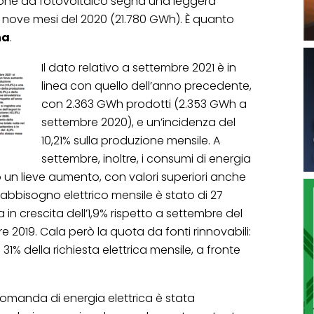
zione da fotovoltaico segna una leggera
imi nove mesi del 2020 (21.780 GWh). È quanto
na
.
Il dato relativo a settembre 2021 è in
linea con quello dell’anno precedente,
con 2.363 GWh prodotti (2.353 GWh a
settembre 2020), e un’incidenza del
10,21% sulla produzione mensile. A
settembre, inoltre, i consumi di energia
to un lieve aumento, con valori superiori anche
 fabbisogno elettrico mensile è stato di 27
a in crescita dell’1,9% rispetto a settembre del
e 2019. Cala però la quota da fonti rinnovabili:
31% della richiesta elettrica mensile, a fronte
domanda di energia elettrica è stata