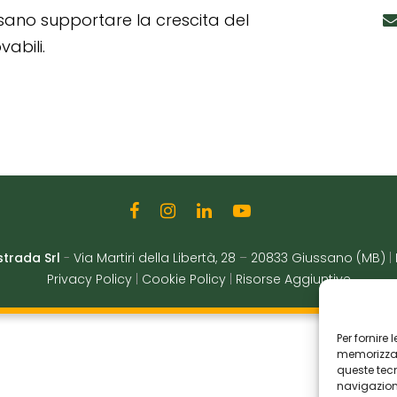
ssano supportare la crescita del
abili.
strada Srl
-
Via Martiri della Libertà, 28
–
20833 Giussano (MB)
|
Privacy Policy
|
Cookie Policy
|
Risorse Aggiuntive
Per fornire
memorizzare
queste tec
navigazione