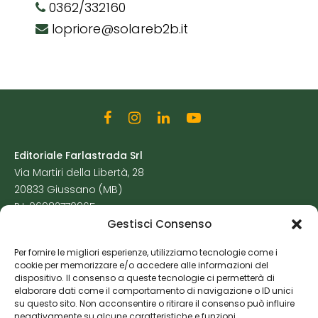
0362/332160
lopriore@solareb2b.it
Editoriale Farlastrada Srl
Via Martiri della Libertà, 28
20833 Giussano (MB)
P.I. 06982770965
Gestisci Consenso
Privacy Policy
Per fornire le migliori esperienze, utilizziamo tecnologie come i
Cookie Policy
cookie per memorizzare e/o accedere alle informazioni del
Risorse Aggiuntive
dispositivo. Il consenso a queste tecnologie ci permetterà di
elaborare dati come il comportamento di navigazione o ID unici
su questo sito. Non acconsentire o ritirare il consenso può influire
negativamente su alcune caratteristiche e funzioni.