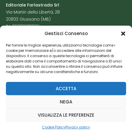
Editoriale Farlastrada Srl
Via Martiri della Libertà, 28
20833 Giussano (MB)
P.I. 06982770965
Gestisci Consenso
Privacy Policy
Per fornire le migliori esperienze, utilizziamo tecnologie come i
Cookie Policy
cookie per memorizzare e/o accedere alle informazioni del
Risorse Aggiuntive
dispositivo. Il consenso a queste tecnologie ci permetterà di
elaborare dati come il comportamento di navigazione o ID unici
su questo sito. Non acconsentire o ritirare il consenso può influire
negativamente su alcune caratteristiche e funzioni.
ACCETTA
NEGA
VISUALIZZA LE PREFERENZE
Cookie Policy
Privacy policy