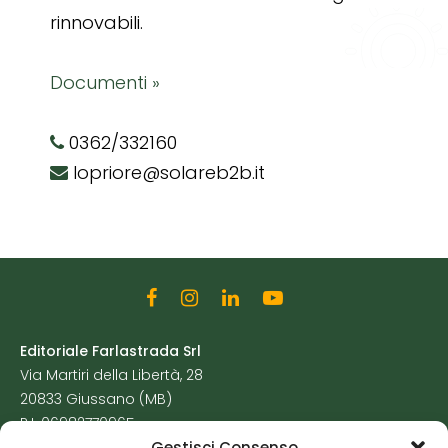
rinnovabili.
Documenti »
0362/332160
lopriore@solareb2b.it
Editoriale Farlastrada Srl
Via Martiri della Libertà, 28
20833 Giussano (MB)
P.I. 06982770965
Gestisci Consenso