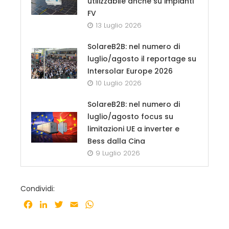
utilizzabile anche su impianti
FV
13 Luglio 2026
SolareB2B: nel numero di
luglio/agosto il reportage su
Intersolar Europe 2026
10 Luglio 2026
SolareB2B: nel numero di
luglio/agosto focus su
limitazioni UE a inverter e
Bess dalla Cina
9 Luglio 2026
Condividi:
Facebook
LinkedIn
Twitter
Email
WhatsApp