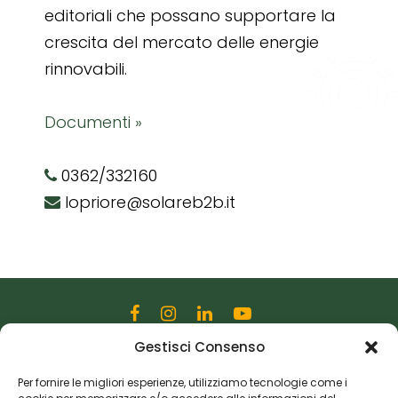
editoriali che possano supportare la
crescita del mercato delle energie
rinnovabili.
Documenti »
0362/332160
lopriore@solareb2b.it
Gestisci Consenso
Editoriale Farlastrada Srl
Via Martiri della Libertà, 28
Per fornire le migliori esperienze, utilizziamo tecnologie come i