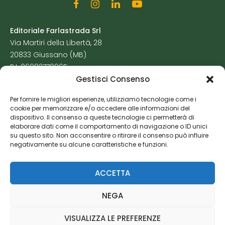
Editoriale Farlastrada Srl
Via Martiri della Libertà, 28
20833 Giussano (MB)
P.I. 06982770965
Gestisci Consenso
Privacy Policy
Per fornire le migliori esperienze, utilizziamo tecnologie come i
Cookie Policy
cookie per memorizzare e/o accedere alle informazioni del
Risorse Aggiuntive
dispositivo. Il consenso a queste tecnologie ci permetterà di
elaborare dati come il comportamento di navigazione o ID unici
su questo sito. Non acconsentire o ritirare il consenso può influire
negativamente su alcune caratteristiche e funzioni.
ACCETTA
NEGA
VISUALIZZA LE PREFERENZE