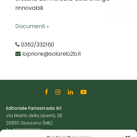
rinnovabili.
Documenti »
0362/332160
lopriore@solareb2b.it
Editoriale Farlastrada Srl
Via Martiri della Libertà, 28
20833 Giussano (MB)
P.I. 06982770965