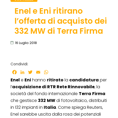
Enel e Eni ritirano
l’offerta di acquisto dei
332 MW di Terra Firma
16 Luglio 2018
Condividi:
Facebook
LinkedIn
Twitter
Email
WhatsApp
Enel
e
Eni
hanno
ritirato
la
candidatura
per
l’
acquisizione di RTR Rete Rinnovabile
, la
società del fondo internazionale
Terra
Firma
che gestisce
332
MW
di fotovoltaico, distribuiti
in 132 impianti in
Italia
. Come spiega Reuters,
Enel sarebbe uscita dalla rosa dei potenziali