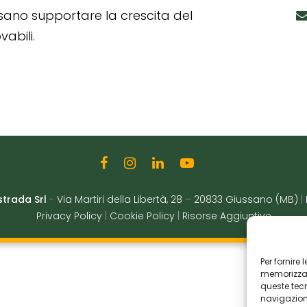
ssano supportare la crescita del
abili.
strada Srl
-
Via Martiri della Libertà, 28
–
20833 Giussano (MB)
|
Privacy Policy
|
Cookie Policy
|
Risorse Aggiuntive
Per fornire
memorizzare
queste tec
navigazione