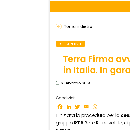
Torna indietro
SOLAREB2B
Terra Firma av
in Italia. In gar
6 Febbraio 2018
Condividi:
Facebook
LinkedIn
Twitter
Email
WhatsApp
È iniziata la procedura per la
ces
gruppo
RTR
Rete Rinnovabile, di