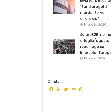
inverter e Bess ci
“Tanti progetti in
ritardo. Serve
chiarezza”
14 Luglio 2026
SolareB2B: nel n
di luglio/agosto i
reportage su
Intersolar Europ
10 Luglio 2026
Condividi:
Facebook
LinkedIn
Twitter
Email
WhatsApp