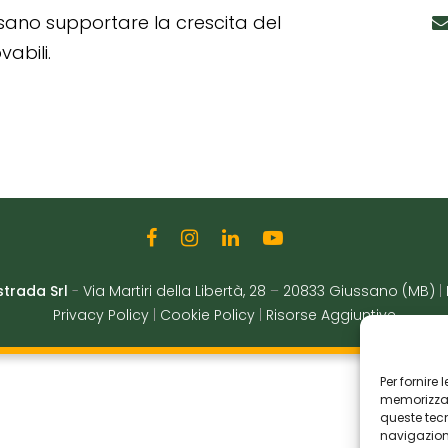
ssano supportare la crescita del
abili.
strada Srl
-
Via Martiri della Libertà, 28
–
20833 Giussano (MB)
|
Privacy Policy
|
Cookie Policy
|
Risorse Aggiuntive
Per fornire
memorizzare
queste tec
navigazione