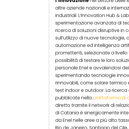
l’innovazione
nel settore delle
altre aziende nazionali e interna
industriali. L’Innovation Hub & La
sperimentazione avanzata di tecn
ricerca di soluzioni disruptive i
sull’utilizzo di nuove tecnologie, 
automazione ed intelligenza artif
promettenti, selezionate a livello
possibilità di testare le loro solu
personale Enel e avvalendosi dei 
sperimentando tecnologie innovat
rinnovabili, come solare termico 
test indoor e outdoor. La ricerca 
pubblicate nella
piattaforma di
diretto tramite il network di relazion
di Catania è sinergicamente inte
da Enel nelle aree a più alto ta
Rio de Janeiro, Santiago del Cile,