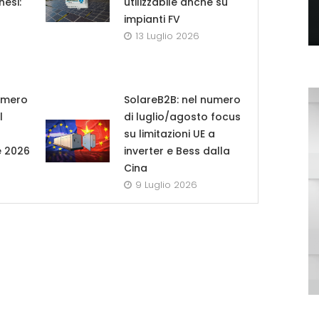
nesi:
utilizzabile anche su
impianti FV
13 Luglio 2026
umero
SolareB2B: nel numero
l
di luglio/agosto focus
su limitazioni UE a
e 2026
inverter e Bess dalla
Cina
9 Luglio 2026