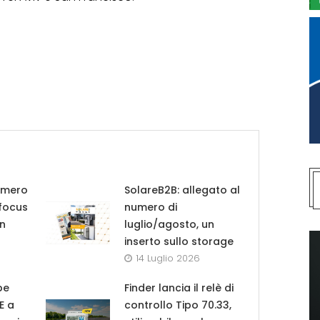
umero
SolareB2B: allegato al
 focus
numero di
in
luglio/agosto, un
inserto sullo storage
14 Luglio 2026
pe
Finder lancia il relè di
UE a
controllo Tipo 70.33,