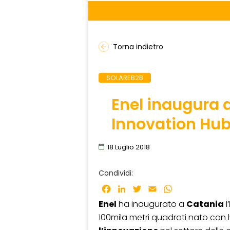
Torna indietro
SOLAREB2B
Enel inaugura 
Innovation Hub 
18 Luglio 2018
Condividi:
Facebook
LinkedIn
Twitter
Email
WhatsApp
Enel
ha inaugurato a
Catania
l’
100mila metri quadrati nato con l’