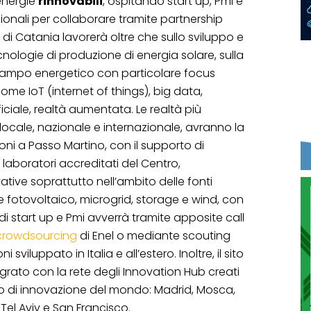
 energie
rinnovabili
, ospitando start up, Pmi e
zionali per collaborare tramite partnership
b di Catania lavorerà oltre che sullo sviluppo e
ologie di produzione di energia solare, sulla
n campo energetico con particolare focus
come IoT (internet of things), big data,
iciale, realtà aumentata. Le realtà più
 locale, nazionale e internazionale, avranno la
zioni a Passo Martino, con il supporto di
laboratori accreditati del Centro,
ive soprattutto nell’ambito delle fonti
e fotovoltaico, microgrid, storage e wind, con
di start up e Pmi avverrà tramite apposite call
 crowdsourcing
di Enel o mediante scouting
i sviluppato in Italia e all’estero. Inoltre, il sito
grato con la rete degli Innovation Hub creati
sso di innovazione del mondo: Madrid, Mosca,
 Tel Aviv e San Francisco.