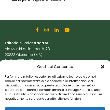
Editoriale Farlastrada Srl
Via Martiri della Libertà, 28
20833 Giussano (MB)
P.I. 06982770965
Gestisci Consenso
Privacy Policy
Per fornire le migliori esperienze, utilizziamo tecnologie come i
Cookie Policy
cookie per memorizzare e/o accedere alle informazioni del
Risorse Aggiuntive
dispositivo. Il consenso a queste tecnologie ci permetterà di
elaborare dati come il comportamento di navigazione o ID unici
su questo sito. Non acconsentire o ritirare il consenso può influire
negativamente su alcune caratteristiche e funzioni.