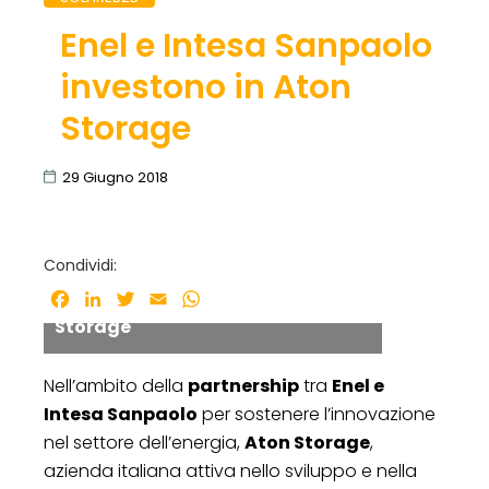
Enel e Intesa Sanpaolo
investono in Aton
Storage
29 Giugno 2018
Condividi:
Ettore Uguzzoni, Ceo di Aton
Facebook
LinkedIn
Twitter
Email
WhatsApp
Storage
Nell’ambito della
partnership
tra
Enel e
Intesa Sanpaolo
per sostenere l’innovazione
nel settore dell’energia,
Aton Storage
,
azienda italiana attiva nello sviluppo e nella