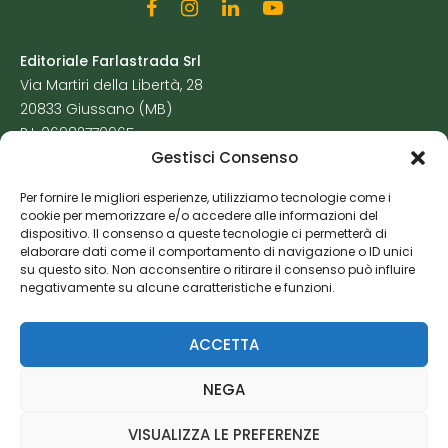
Editoriale Farlastrada Srl
Via Martiri della Libertà, 28
20833 Giussano (MB)
P.I. 06982770965
Gestisci Consenso
Privacy Policy
Per fornire le migliori esperienze, utilizziamo tecnologie come i
Cookie Policy
cookie per memorizzare e/o accedere alle informazioni del
Risorse Aggiuntive
dispositivo. Il consenso a queste tecnologie ci permetterà di
elaborare dati come il comportamento di navigazione o ID unici
su questo sito. Non acconsentire o ritirare il consenso può influire
negativamente su alcune caratteristiche e funzioni.
ACCETTA
NEGA
VISUALIZZA LE PREFERENZE