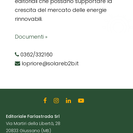
editoriali che possano supportare la
crescita del mercato delle energie
rinnovabili.
Documenti »
0362/332160
lopriore@solareb2b.it
Editoriale Farlastrada Srl
Via Martiri della Libertà, 28
20833 Giussano (MB)