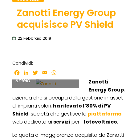
Zanotti Energy Group
acquisisce PV Shield
22 Febbraio 2019
Andrea Zanotti, titolare
Condividi:
di Zanotti Energy Group
e amministratore di PV
Facebook
LinkedIn
Twitter
Email
WhatsApp
Shield
Zanotti
Energy Group
,
azienda che si occupa della gestione in asset
di impianti solari,
ha rilevato l’80% di PV
Shield
, società che gestisce la
piattaforma
web dedicata ai
servizi
per il
fotovoltaico
.
La quota di maggioranza acquisita da Zanotti