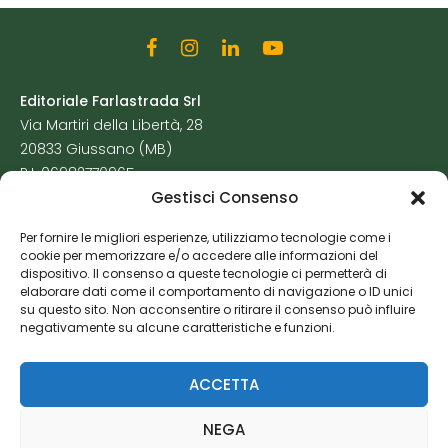
Editoriale Farlastrada Srl
Via Martiri della Libertà, 28
20833 Giussano (MB)
P.I. 06982770965
Gestisci Consenso
Privacy Policy
Per fornire le migliori esperienze, utilizziamo tecnologie come i
Cookie Policy
cookie per memorizzare e/o accedere alle informazioni del
Risorse Aggiuntive
dispositivo. Il consenso a queste tecnologie ci permetterà di
elaborare dati come il comportamento di navigazione o ID unici
su questo sito. Non acconsentire o ritirare il consenso può influire
negativamente su alcune caratteristiche e funzioni.
ACCETTA
NEGA