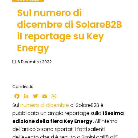
Sul numero di
dicembre di SolareB2B
il reportage su Key
Energy
6 Dicembre 2022
Condividi:
Facebook
LinkedIn
Twitter
Email
WhatsApp
Sul
numero di dicembre
di SolareB2B è
pubblicato un ampio reportage sulla
15esima
edizione della fiera Key Energy.
All’interno
dell’articolo sono riportati i fatti salienti
dell’evento che si è tenuto a Rimini dall’8 all’11