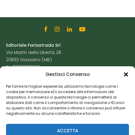
Editoriale Farlastrada Srl
Via Martiri della Libertà, 28
20833 Giussano (MB)
P.I. 06982770965
Gestisci Consenso
Privacy Policy
Per fornire le migliori esperienze, utilizziamo tecnologie come i
Cookie Policy
cookie per memorizzare e/o accedere alle informazioni del
Risorse Aggiuntive
dispositivo. Il consenso a queste tecnologie ci permetterà di
elaborare dati come il comportamento di navigazione o ID unici
su questo sito. Non acconsentire o ritirare il consenso può influire
negativamente su alcune caratteristiche e funzioni.
ACCETTA