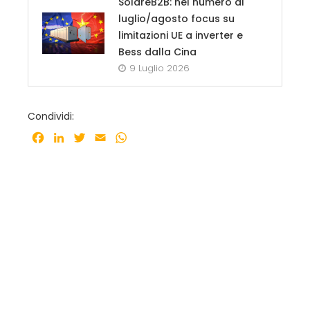
SolareB2B: nel numero di
luglio/agosto focus su
limitazioni UE a inverter e
Bess dalla Cina
9 Luglio 2026
Condividi:
Facebook
LinkedIn
Twitter
Email
WhatsApp