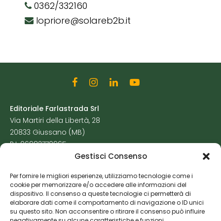
0362/332160
lopriore@solareb2b.it
Editoriale Farlastrada Srl
Via Martiri della Libertà, 28
20833 Giussano (MB)
P.I. 06982770965
Gestisci Consenso
Privacy Policy
Per fornire le migliori esperienze, utilizziamo tecnologie come i
Cookie Policy
cookie per memorizzare e/o accedere alle informazioni del
Risorse Aggiuntive
dispositivo. Il consenso a queste tecnologie ci permetterà di
elaborare dati come il comportamento di navigazione o ID unici
su questo sito. Non acconsentire o ritirare il consenso può influire
negativamente su alcune caratteristiche e funzioni.