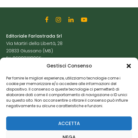
Editoriale Farlastrada Srl
Via Martiri della Libertà, 28
20833 Giussano (MB)
P.I. 06982770965
Gestisci Consenso
Privacy Policy
Per fornire le migliori esperienze, utilizziamo tecnologie come i
Cookie Policy
cookie per memorizzare e/o accedere alle informazioni del
Risorse Aggiuntive
dispositivo. Il consenso a queste tecnologie ci permetterà di
elaborare dati come il comportamento di navigazione o ID unici
su questo sito. Non acconsentire o ritirare il consenso può influire
negativamente su alcune caratteristiche e funzioni.
ACCETTA
NEGA