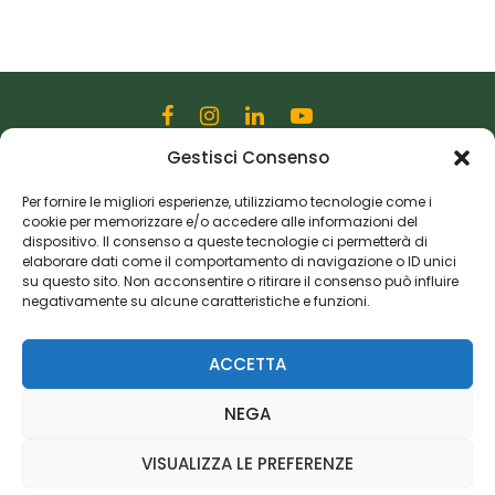
Gestisci Consenso
Editoriale Farlastrada Srl
Via Martiri della Libertà, 28
Per fornire le migliori esperienze, utilizziamo tecnologie come i
cookie per memorizzare e/o accedere alle informazioni del
20833 Giussano (MB)
dispositivo. Il consenso a queste tecnologie ci permetterà di
P.I. 06982770965
elaborare dati come il comportamento di navigazione o ID unici
su questo sito. Non acconsentire o ritirare il consenso può influire
negativamente su alcune caratteristiche e funzioni.
Privacy Policy
Cookie Policy
Risorse Aggiuntive
ACCETTA
NEGA
VISUALIZZA LE PREFERENZE