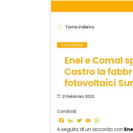
Torna indietro
SOLAREB2B
Enel e Comal s
Castro la fabbr
fotovoltaici Su
21 Febbraio 2022
Condividi:
Facebook
LinkedIn
Twitter
Email
WhatsApp
A seguito di un accordo con
Ene