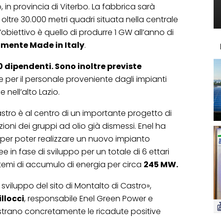
 in provincia di Viterbo. La fabbrica sarà
i oltre 30.000 metri quadri situata nella centrale
’obiettivo è quello di produrre 1 GW all’anno di
amente Made in Italy
.
0 dipendenti. Sono inoltre previste
 per il personale proveniente dagli impianti
e nell’alto Lazio.
astro è al centro di un importante progetto di
ioni dei gruppi ad olio già dismessi. Enel ha
vo per poter realizzare un nuovo impianto
ee in fase di sviluppo per un totale di 6 ettari
temi di accumulo di energia per circa
245 MW.
viluppo del sito di Montalto di Castro»,
llocci
, responsabile Enel Green Power e
strano concretamente le ricadute positive