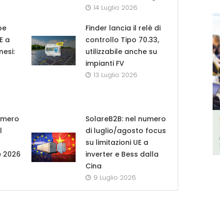
14 Luglio 2026
pe
Finder lancia il relè di
UE a
controllo Tipo 70.33,
nesi:
utilizzabile anche su
impianti FV
13 Luglio 2026
umero
SolareB2B: nel numero
l
di luglio/agosto focus
su limitazioni UE a
e 2026
inverter e Bess dalla
Cina
9 Luglio 2026