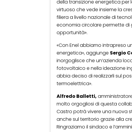
della transizione energetica per le 
virtuoso che vede insieme la cresc
filiera a livello nazionale di tecnol
economia circolare permette di 
opportunità».
«Con Enel abbiamo intrapreso un
energetica», aggiunge
Sergio C
inorgoglisce che un’azienda local
fotovoltaico e nella ideazione ing
abbia deciso di realizzarli sul po
termoelettrica».
Alfredo Balletti,
amministrator
molto orgogliosi di questa collab
Castro potrà vivere una nuova st
anche sul territorio grazie alla c
Ringraziamo il sindaco e l’ammin