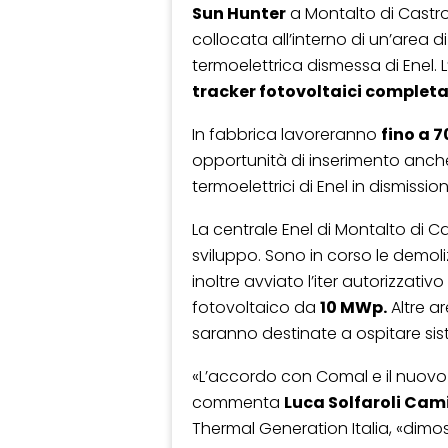
Sun Hunter
a Montalto di Castro,
collocata all’interno di un’area d
termoelettrica dismessa di Enel. L
tracker fotovoltaici complet
In fabbrica lavoreranno
fino a 7
opportunità di inserimento anche
termoelettrici di Enel in dismission
La centrale Enel di Montalto di C
sviluppo. Sono in corso le demoliz
inoltre avviato l’iter autorizzati
fotovoltaico da
10 MWp.
Altre ar
saranno destinate a ospitare sis
«L’accordo con Comal e il nuovo s
commenta
Luca Solfaroli Cami
Thermal Generation Italia, «dimo