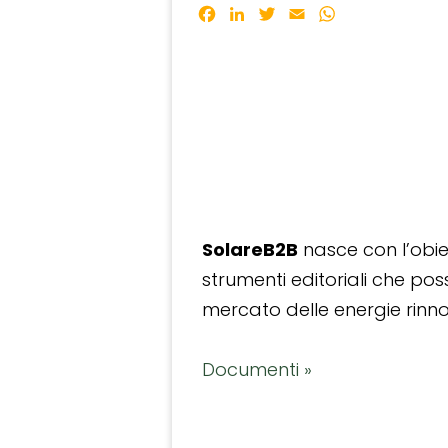
Facebook
LinkedIn
Twitter
Email
WhatsApp
SolareB2B
nasce con l’obiet
strumenti editoriali che po
mercato delle energie rinnov
Documenti »