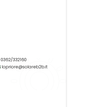
0362/332160
lopriore@solareb2b.it