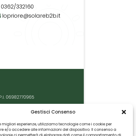
0362/332160
lopriore@solareb2b.it
P.I. 06982770965
Gestisci Consenso
 le migliori esperienze, utilizziamo tecnologie come i cookie per
 e/o accedere alle informazioni del dispositivo. Il consenso a
nologie ci permetterà di elaborare dati come il comportamento di