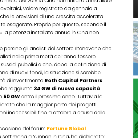
metà del 2019 la Cina non riuscirà a installare
otovoltaici, valore registrato da gennaio a
 che le previsioni di una crescita accelerata
ate esagerate. Proprio per questo, secondo il
5 la potenza installata annua in Cina non
ri e persino gli analisti del settore ritenevano che
tallati nella prima metà dell’anno fossero
i sussidi pubblici e che, dopo la definizione di
ne di nuovi fondi, la situazione si sarebbe
ietà di investimento
Roth Capital Partners
ebbe raggiunto
34 GW di nuova capacità
 e
50 GW
entro il prossimo anno. Tuttavia la
hiarato che la maggior parte dei progetti
oni inaccessibili fino a ottobre a causa delle
.
n occasione del forum
Fortune Global
a settimana a Yunnan in Cina, ha dichiarato: