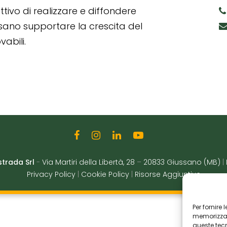
tivo di realizzare e diffondere
ssano supportare la crescita del
abili.
strada Srl
-
Via Martiri della Libertà, 28
–
20833 Giussano (MB)
|
Privacy Policy
|
Cookie Policy
|
Risorse Aggiuntive
Per fornire
memorizzare
queste tec