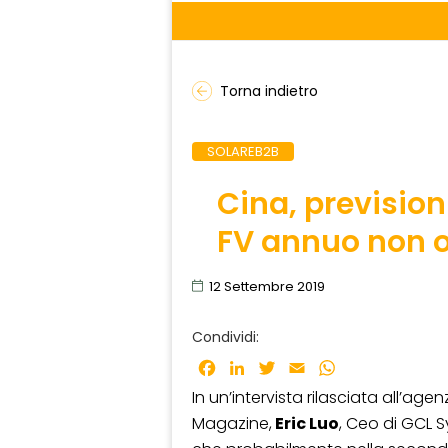
Torna indietro
SOLAREB2B
Cina, previsioni
FV annuo non o
12 Settembre 2019
Condividi:
Facebook
LinkedIn
Twitter
Email
WhatsApp
In un’intervista rilasciata all’ag
Magazine,
Eric Luo
, Ceo di GCL 