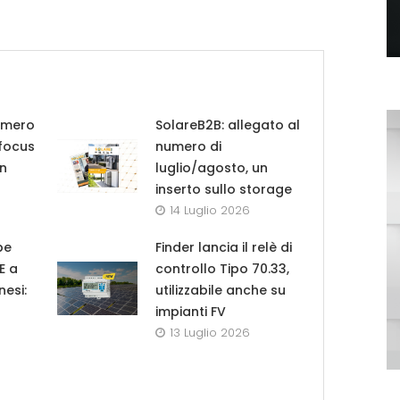
umero
SolareB2B: allegato al
 focus
numero di
in
luglio/agosto, un
inserto sullo storage
14 Luglio 2026
pe
Finder lancia il relè di
UE a
controllo Tipo 70.33,
nesi:
utilizzabile anche su
impianti FV
13 Luglio 2026