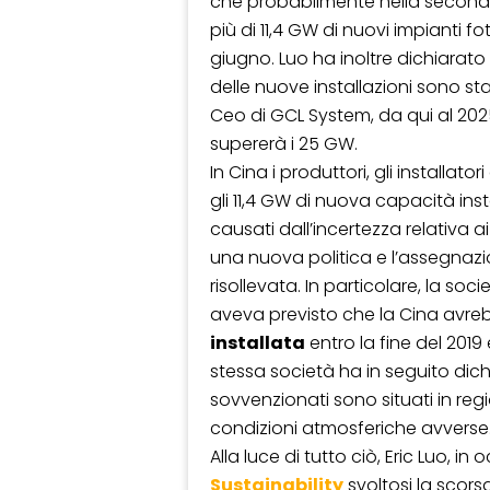
che probabilmente nella seconda 
più di 11,4 GW di nuovi impianti f
giugno. Luo ha inoltre dichiarato
delle nuove installazioni sono st
Ceo di GCL System, da qui al 202
supererà i 25 GW.
In Cina i produttori, gli installato
gli 11,4 GW di nuova capacità ins
causati dall’incertezza relativa a
una nuova politica e l’assegnazio
risollevata. In particolare, la soc
aveva previsto che la Cina avr
installata
entro la fine del 2019
stessa società ha in seguito dic
sovvenzionati sono situati in regi
condizioni atmosferiche avverse
Alla luce di tutto ciò, Eric Luo, i
Sustainability
svoltosi la scors