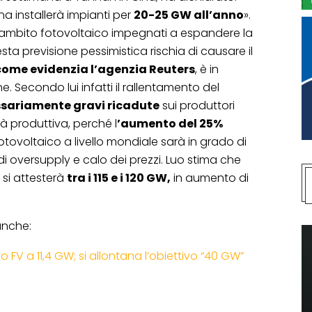
a installerà impianti per
20-25 GW all’anno
».
 in ambito fotovoltaico impegnati a espandere la
ta previsione pessimistica rischia di causare il
come evidenzia l’agenzia Reuters
, è in
 Secondo lui infatti il rallentamento del
sariamente gravi ricadute
sui produttori
à produttiva, perché l
’aumento del 25%
otovoltaico a livello mondiale sarà in grado di
i oversupply e calo dei prezzi. Luo stima che
si attesterà
tra i 115 e i 120 GW,
in aumento di
anche:
o FV a 11,4 GW; si allontana l’obiettivo “40 GW”