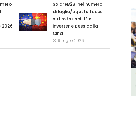
umero
SolareB2B: nel numero
l
di luglio/agosto focus
su limitazioni UE a
e 2026
inverter e Bess dalla
Cina
9 Luglio 2026