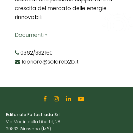
crescita del mercato delle energie
rinnovabili.
Documenti »
0362/332160
lopriore@solareb2b.it
Editoriale Farlastrada Srl
Via Martiri della Libertà, 28
20833 Giussano (MB)