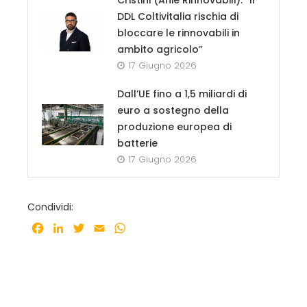
DDL Coltivitalia rischia di
bloccare le rinnovabili in
ambito agricolo”
17 Giugno 2026
Dall’UE fino a 1,5 miliardi di
euro a sostegno della
produzione europea di
batterie
17 Giugno 2026
Condividi:
Facebook
LinkedIn
Twitter
Email
WhatsApp