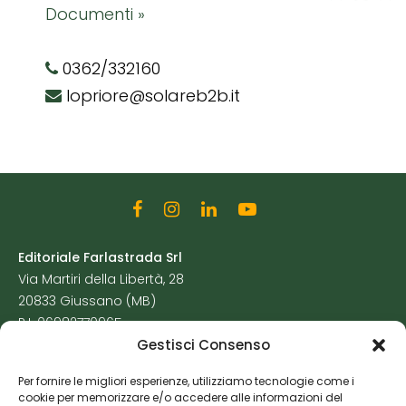
Documenti »
0362/332160
lopriore@solareb2b.it
Editoriale Farlastrada Srl
Via Martiri della Libertà, 28
20833 Giussano (MB)
P.I. 06982770965
Gestisci Consenso
Privacy Policy
Per fornire le migliori esperienze, utilizziamo tecnologie come i
Cookie Policy
cookie per memorizzare e/o accedere alle informazioni del