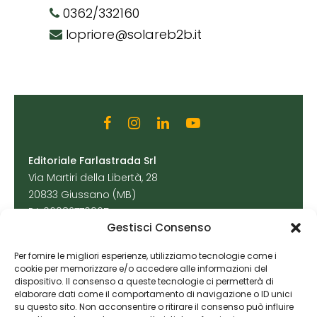
0362/332160
lopriore@solareb2b.it
Editoriale Farlastrada Srl
Via Martiri della Libertà, 28
20833 Giussano (MB)
P.I. 06982770965
Gestisci Consenso
Privacy Policy
Per fornire le migliori esperienze, utilizziamo tecnologie come i
Cookie Policy
cookie per memorizzare e/o accedere alle informazioni del
Risorse Aggiuntive
dispositivo. Il consenso a queste tecnologie ci permetterà di
elaborare dati come il comportamento di navigazione o ID unici
su questo sito. Non acconsentire o ritirare il consenso può influire