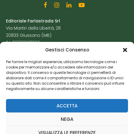
Editoriale Farlastrada Srl
Via Martiri della Libertà, 28
20833 Giussano (MB)
P.I. 06982770965
Gestisci Consenso
Privacy Policy
Per fornire le migliori esperienze, utilizziamo tecnologie come i
Cookie Policy
cookie per memorizzare e/o accedere alle informazioni del
Risorse Aggiuntive
dispositivo. Il consenso a queste tecnologie ci permetterà di
elaborare dati come il comportamento di navigazione o ID unici
su questo sito. Non acconsentire o ritirare il consenso può influire
negativamente su alcune caratteristiche e funzioni.
ACCETTA
NEGA
VISUALIZZA LE PREFERENZE