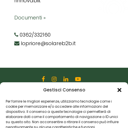
rinnovabili.
Documenti »
0362/332160
lopriore@solareb2b.it
Gestisci Consenso
Editoriale Farlastrada Srl
Via Martiri della Libertà, 28
Per fornire le migliori esperienze, utilizziamo tecnologie come i
cookie per memorizzare e/o accedere alle informazioni del
20833 Giussano (MB)
dispositivo. Il consenso a queste tecnologie ci permetterà di
P.I. 06982770965
elaborare dati come il comportamento di navigazione o ID unici
su questo sito. Non acconsentire o ritirare il consenso può influire
negativamente su alcune caratteristiche e funzioni.