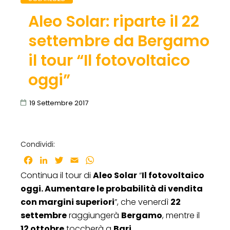
Aleo Solar: riparte il 22
settembre da Bergamo
il tour “Il fotovoltaico
oggi”
19 Settembre 2017
Condividi:
Facebook
LinkedIn
Twitter
Email
WhatsApp
Continua il tour di
Aleo Solar
“
Il fotovoltaico
oggi. Aumentare le probabilità di vendita
con margini superiori
”, che venerdì
22
settembre
raggiungerà
Bergamo
, mentre il
12 ottobre
toccherà a
Bari
.