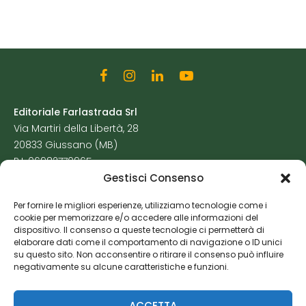
Editoriale Farlastrada Srl
Via Martiri della Libertà, 28
20833 Giussano (MB)
P.I. 06982770965
Gestisci Consenso
Privacy Policy
Per fornire le migliori esperienze, utilizziamo tecnologie come i
Cookie Policy
cookie per memorizzare e/o accedere alle informazioni del
Risorse Aggiuntive
dispositivo. Il consenso a queste tecnologie ci permetterà di
elaborare dati come il comportamento di navigazione o ID unici
su questo sito. Non acconsentire o ritirare il consenso può influire
negativamente su alcune caratteristiche e funzioni.
ACCETTA