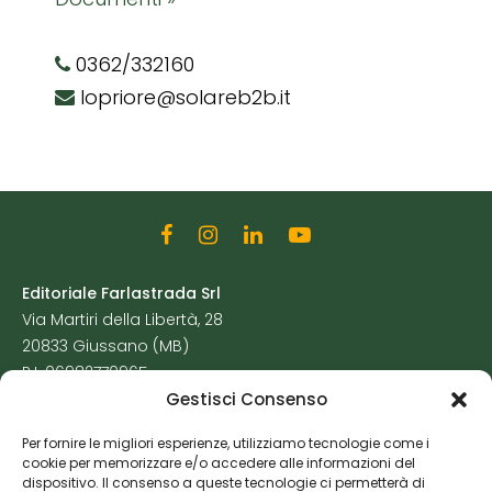
0362/332160
lopriore@solareb2b.it
Editoriale Farlastrada Srl
Via Martiri della Libertà, 28
20833 Giussano (MB)
P.I. 06982770965
Gestisci Consenso
Privacy Policy
Per fornire le migliori esperienze, utilizziamo tecnologie come i
Cookie Policy
cookie per memorizzare e/o accedere alle informazioni del
Risorse Aggiuntive
dispositivo. Il consenso a queste tecnologie ci permetterà di