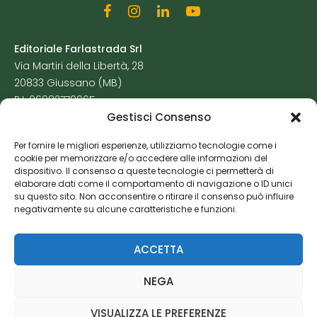
Editoriale Farlastrada Srl
Via Martiri della Libertà, 28
20833 Giussano (MB)
P.I. 06982770965
Gestisci Consenso
Privacy Policy
Per fornire le migliori esperienze, utilizziamo tecnologie come i
Cookie Policy
cookie per memorizzare e/o accedere alle informazioni del
Risorse Aggiuntive
dispositivo. Il consenso a queste tecnologie ci permetterà di
elaborare dati come il comportamento di navigazione o ID unici
su questo sito. Non acconsentire o ritirare il consenso può influire
negativamente su alcune caratteristiche e funzioni.
ACCETTA
NEGA
VISUALIZZA LE PREFERENZE