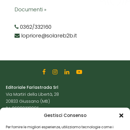
Documenti »
0362/332160
lopriore@solareb2b.it
Editoriale Farlastrada Srl
Via Martiri della Libertà, 28
20833 Giussano (MB)
P.I. 06982770965
Gestisci Consenso
Privacy Policy
Per fornire le migliori esperienze, utilizziamo tecnologie come i
Cookie Policy