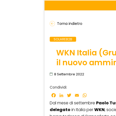
Torna indietro
SOLAREB2B
WKN Italia (Gr
il nuovo ammin
8 Settembre 2022
Condividi:
Facebook
LinkedIn
Twitter
Email
WhatsApp
Dal mese di settembre
Paolo Tu
delegato
in Italia per
WKN
, soc