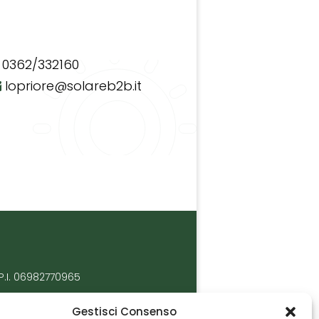
0362/332160
lopriore@solareb2b.it
P.I. 06982770965
Gestisci Consenso