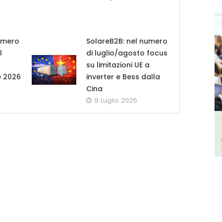
umero
SolareB2B: nel numero
l
di luglio/agosto focus
su limitazioni UE a
e 2026
inverter e Bess dalla
Cina
9 Luglio 2026