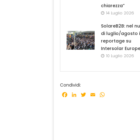
chiarezza”
14 Luglio 2026
SolareB2B: nel n
di luglio/agosto i
reportage su
Intersolar Europ
10 Luglio 2026
Condividi:
Facebook
LinkedIn
Twitter
Email
WhatsApp