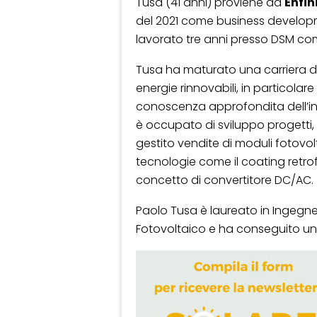
Tusa (41 anni) proviene da
Enfin
del 2021 come business developme
lavorato tre anni presso DSM co
Tusa ha maturato una carriera di o
energie rinnovabili, in particolar
conoscenza approfondita dell’inte
è occupato di sviluppo progetti, 
gestito vendite di moduli fotovol
tecnologie come il coating retrofi
concetto di convertitore DC/AC.
Paolo Tusa è laureato in Ingegne
Fotovoltaico e ha conseguito un