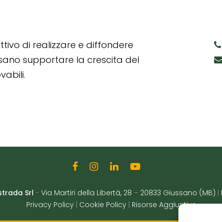
tivo di realizzare e diffondere
ssano supportare la crescita del
abili.
strada Srl
-
Via Martiri della Libertà, 28
–
20833 Giussano (MB)
|
Privacy Policy
|
Cookie Policy
|
Risorse Aggiuntive