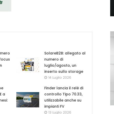
umero
SolareB2B: allegato al
 focus
numero di
in
luglio/agosto, un
inserto sullo storage
14 Luglio 2026
pe
Finder lancia il relè di
UE a
controllo Tipo 70.33,
nesi:
utilizzabile anche su
impianti FV
13 Luglio 2026