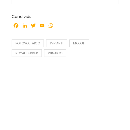
Condividi:
Facebook
LinkedIn
Twitter
Email
WhatsApp
FOTOVOLTAICO
IMPIANTI
MODULI
ROYAL DEKKER
WINAICO