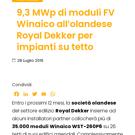
9,3 MWp di moduli FV
Winaico all’olandese
Royal Dekker per
impianti su tetto
28 Luglio 2016
Condividi:
Facebook
LinkedIn
Twitter
Email
WhatsApp
Entro i prossimi 12 mesi, la
società olandese
del settore edilizio
Royal Dekker
insieme ad
alcuni installatori partner collocherà più di
35.000 moduli
Winaico WST-260P6
su 26
tetti di suoi edifici aziendali. Complessivamente