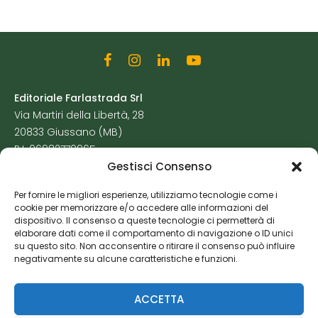
Editoriale Farlastrada Srl
Via Martiri della Libertà, 28
20833 Giussano (MB)
P.I. 06982770965
Gestisci Consenso
Privacy Policy
Per fornire le migliori esperienze, utilizziamo tecnologie come i
Cookie Policy
cookie per memorizzare e/o accedere alle informazioni del
Risorse Aggiuntive
dispositivo. Il consenso a queste tecnologie ci permetterà di
elaborare dati come il comportamento di navigazione o ID unici
su questo sito. Non acconsentire o ritirare il consenso può influire
negativamente su alcune caratteristiche e funzioni.
ACCETTA