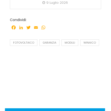
9 Luglio 2026
Condividi:
Facebook
LinkedIn
Twitter
Email
WhatsApp
FOTOVOLTAICO
GARANZIA
MODULI
WINAICO