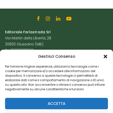
Editoriale Farlastrada Srl
Via Martiri della Libertà, 28
20833 Giussano (MB)
P.I. 06982770965
Gestisci Consenso
Privacy Policy
Per fornire le migliori esperienze, utilizziamo tecnologie come i
Cookie Policy
cookie per memorizzare e/o accedere alle informazioni del
Risorse Aggiuntive
dispositivo. Il consenso a queste tecnologie ci permetterà di
elaborare dati come il comportamento di navigazione o ID unici
su questo sito. Non acconsentire o ritirare il consenso può influire
negativamente su alcune caratteristiche e funzioni.
ACCETTA