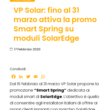
VP Solar: fino al 31
marzo attiva la promo
Smart Spring su
moduli SolarEdge
17 Febbraio 2020
Condividi:
Facebook
LinkedIn
Twitter
Email
WhatsApp
Dal 15 febbraio al 31 marzo VP Solar propone la
promozione
“Smart Spring”
dedicata ai
moduli smart di
SolarEdge
. L’obiettivo è quello
di consentire agli installatori italiani di offrire ai
propri clienti impianti con marchio SolarEdge