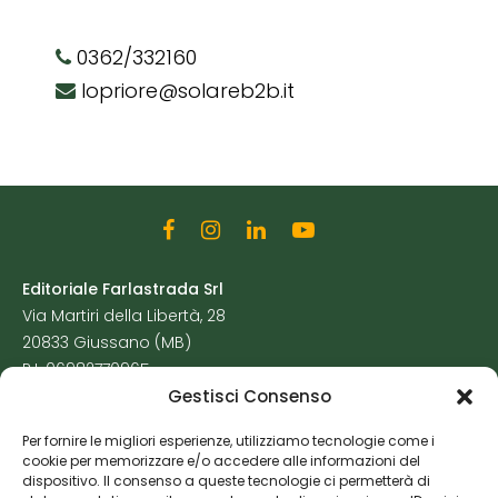
0362/332160
lopriore@solareb2b.it
Editoriale Farlastrada Srl
Via Martiri della Libertà, 28
20833 Giussano (MB)
P.I. 06982770965
Gestisci Consenso
Privacy Policy
Per fornire le migliori esperienze, utilizziamo tecnologie come i
Cookie Policy
cookie per memorizzare e/o accedere alle informazioni del
Risorse Aggiuntive
dispositivo. Il consenso a queste tecnologie ci permetterà di