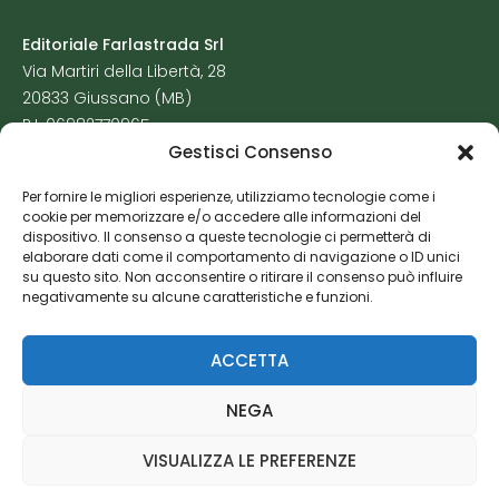
Editoriale Farlastrada Srl
Via Martiri della Libertà, 28
20833 Giussano (MB)
P.I. 06982770965
Gestisci Consenso
Privacy Policy
Per fornire le migliori esperienze, utilizziamo tecnologie come i
Cookie Policy
cookie per memorizzare e/o accedere alle informazioni del
Risorse Aggiuntive
dispositivo. Il consenso a queste tecnologie ci permetterà di
elaborare dati come il comportamento di navigazione o ID unici
su questo sito. Non acconsentire o ritirare il consenso può influire
negativamente su alcune caratteristiche e funzioni.
ACCETTA
NEGA
VISUALIZZA LE PREFERENZE